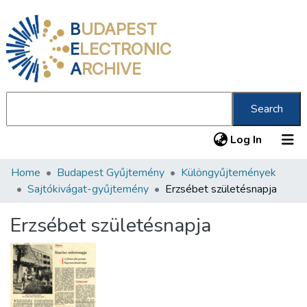
B
UDAPEST
E
LECTRONIC
A
RCHIVE
Search
(current
Log In
Home
Budapest Gyűjtemény
Különgyűjtemények
Communities & Collections
Sajtókivágat-gyűjtemény
Erzsébet születésnapja
All of DSpace
Erzsébet születésnapja
Statistics
About us