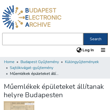
B
UDAPEST
E
LECTRONIC
A
RCHIVE
Search
(current
Log In
Home
Budapest Gyűjtemény
Különgyűjtemények
Communities & Collections
Sajtókivágat-gyűjtemény
All of DSpace
Műemlékek épületeket állítanak helyre Budapesten
Statistics
Műemlékek épületeket állítanak
About us
helyre Budapesten