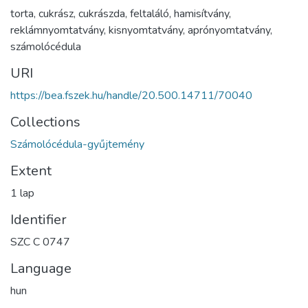
torta
,
cukrász
,
cukrászda
,
feltaláló
,
hamisítvány
,
reklámnyomtatvány
,
kisnyomtatvány
,
aprónyomtatvány
,
számolócédula
URI
https://bea.fszek.hu/handle/20.500.14711/70040
Collections
Számolócédula-gyűjtemény
Extent
1 lap
Identifier
SZC C 0747
Language
hun