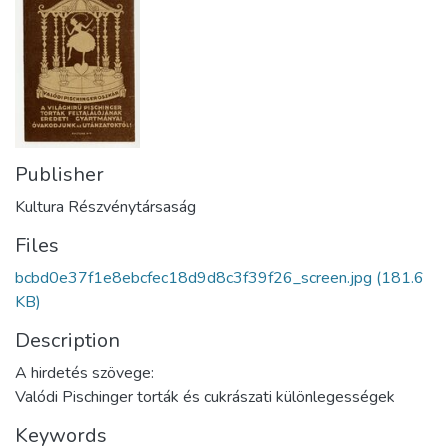
Publisher
Kultura Részvénytársaság
Files
bcbd0e37f1e8ebcfec18d9d8c3f39f26_screen.jpg
(181.6
KB)
Description
A hirdetés szövege:
Valódi Pischinger torták és cukrászati különlegességek
Keywords