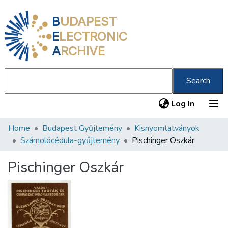
B
UDAPEST
E
LECTRONIC
A
RCHIVE
Search
(current
Log In
Home
Budapest Gyűjtemény
Kisnyomtatványok
Communities & Collections
Számolócédula-gyűjtemény
Pischinger Oszkár
All of DSpace
Pischinger Oszkár
Statistics
About us