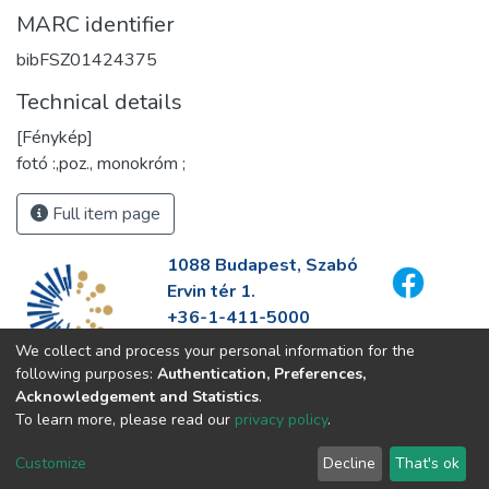
MARC identifier
bibFSZ01424375
Technical details
[Fénykép]
fotó :,poz., monokróm ;
Full item page
1088 Budapest, Szabó
Ervin tér 1.
+36-1-411-5000
info@fszek.hu
We collect and process your personal information for the
https://fszek.hu
following purposes:
Authentication, Preferences,
Acknowledgement and Statistics
.
To learn more, please read our
privacy policy
.
Customize
Decline
That's ok