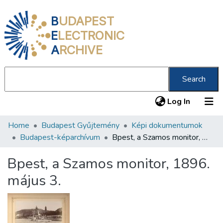
B
UDAPEST
E
LECTRONIC
A
RCHIVE
Search
(current
Log In
Home
Budapest Gyűjtemény
Képi dokumentumok
Communities & Collections
Budapest-képarchívum
Bpest, a Szamos monitor, 1896. május 3.
All of DSpace
Bpest, a Szamos monitor, 1896.
Statistics
május 3.
About us