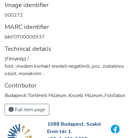
Image identifier
000272
MARC identifier
bibFOT00000937
Technical details
[Fénykép] /
fotó :,modern kontakt eredeti negatívról, poz., zselatinos
ezüst, monokróm ;
Contributor
Budapesti Történeti Múzeum.,Kiscelli Múzeum.,Fotólabor
Full item page
1088 Budapest, Szabó
Ervin tér 1.