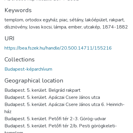
Keywords
templom
,
ortodox egyház
,
piac
,
sétány
,
lakóépület
,
rakpart
,
dísznövény
,
lovas kocsi
,
lámpa
,
ember
,
utcakép
,
1874-1882
URI
https://bea.fszek.hu/handle/20.500.14711/155216
Collections
Budapest-képarchívum
Geographical location
Budapest. 5. kerület. Belgrád rakpart
Budapest. 5. kerület. Apáczai Csere János utca
Budapest. 5. kerület. Apáczai Csere János utca 6. Heinrich-
ház
Budapest. 5. kerület. Petőfi tér 2-3. Görög-udvar
Budapest. 5. kerület. Petőfi tér 2/b. Pesti görögkeleti-
templom