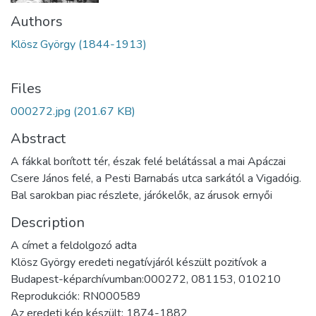
Authors
Klösz György (1844-1913)
Files
000272.jpg
(201.67 KB)
Abstract
A fákkal borított tér, észak felé belátással a mai Apáczai
Csere János felé, a Pesti Barnabás utca sarkától a Vigadóig.
Bal sarokban piac részlete, járókelők, az árusok ernyői
Description
A címet a feldolgozó adta
Klösz György eredeti negatívjáról készült pozitívok a
Budapest-képarchívumban:000272, 081153, 010210
Reprodukciók: RN000589
Az eredeti kép készült: 1874-1882