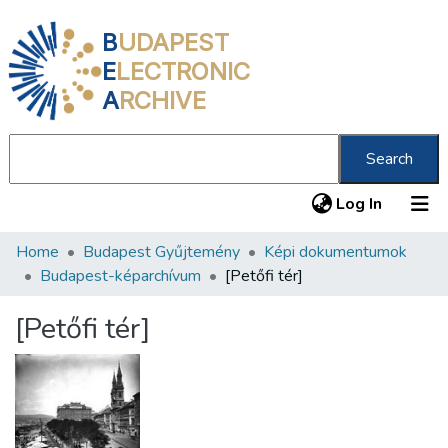
B
UDAPEST
E
LECTRONIC
A
RCHIVE
Search
(current
Log In
Home
Budapest Gyűjtemény
Képi dokumentumok
Communities & Collections
Budapest-képarchívum
[Petőfi tér]
All of DSpace
[Petőfi tér]
Statistics
About us