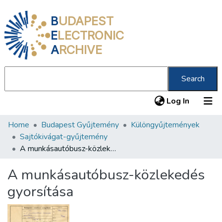
B
UDAPEST
E
LECTRONIC
A
RCHIVE
Search
(current
Log In
Home
Budapest Gyűjtemény
Különgyűjtemények
Communities & Collections
Sajtókivágat-gyűjtemény
All of DSpace
A munkásautóbusz-közlekedés gyorsítása
Statistics
A munkásautóbusz-közlekedés
About us
gyorsítása