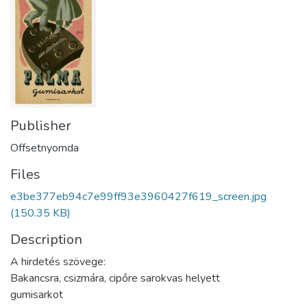
Publisher
Offsetnyomda
Files
e3be377eb94c7e99ff93e3960427f619_screen.jpg
(150.35 KB)
Description
A hirdetés szövege:
Bakancsra, csizmára, cipőre sarokvas helyett
gumisarkot