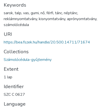
Keywords
sarok
,
talp
,
vas
,
gumi
,
nő
,
férfi
,
tánc
,
néptánc
,
reklámnyomtatvány
,
kisnyomtatvány
,
aprónyomtatvány
,
számolócédula
URI
https://bea.fszek.hu/handle/20.500.14711/71674
Collections
Számolócédula-gyűjtemény
Extent
1 lap
Identifier
SZC C 0627
Language