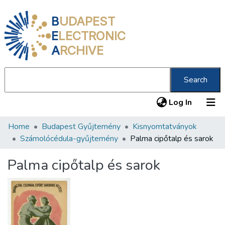
B
UDAPEST
E
LECTRONIC
A
RCHIVE
Search
(current
Log In
Home
Budapest Gyűjtemény
Kisnyomtatványok
Communities & Collections
Számolócédula-gyűjtemény
Palma cipőtalp és sarok
All of DSpace
Palma cipőtalp és sarok
Statistics
About us