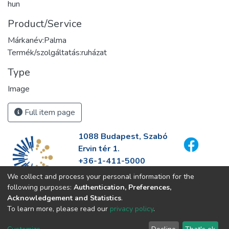
hun
Product/Service
Márkanév:Palma
Termék/szolgáltatás:ruházat
Type
Image
Full item page
1088 Budapest, Szabó
Ervin tér 1.
+36-1-411-5000
info@fszek.hu
We collect and process your personal information for the
https://fszek.hu
following purposes:
Authentication, Preferences,
Acknowledgement and Statistics
.
To learn more, please read our
privacy policy
.