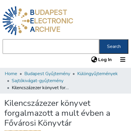
B
UDAPEST
E
LECTRONIC
A
RCHIVE
Search
(current
Log In
Home
Budapest Gyűjtemény
Különgyűjtemények
Communities & Collections
Sajtókivágat-gyűjtemény
All of DSpace
Kilencszázezer könyvet forgalmazott a mult évben a Fővárosi Könyvtár
Statistics
Kilencszázezer könyvet
About us
forgalmazott a mult évben a
Fővárosi Könyvtár