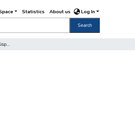
DSpace
Statistics
About us
Log In
Search
Homoktengeren épült Kispest városa