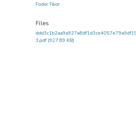
Fodor Tibor
Files
ddd3c1b2aa9a927a8df1d3ce4057e79a9df1
3.pdf
(927.89 KB)