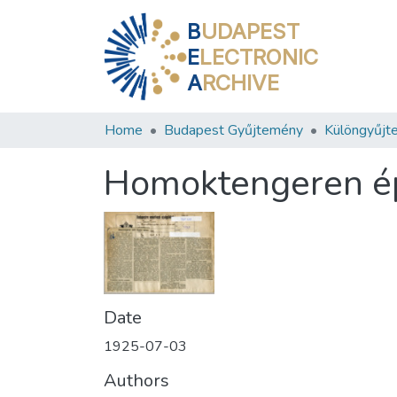
B
UDAPEST
E
LECTRONIC
A
RCHIVE
Home
Budapest Gyűjtemény
Különgyűjt
Homoktengeren ép
Date
1925-07-03
Authors