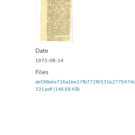
Date
1973-08-14
Files
def38b6e716a1be17fb772f6531b2779474
331.pdf
(146.68 KB)