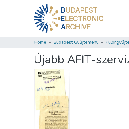
B
UDAPEST
E
LECTRONIC
A
RCHIVE
Home
Budapest Gyűjtemény
Különgyűjt
Újabb AFIT-szerv