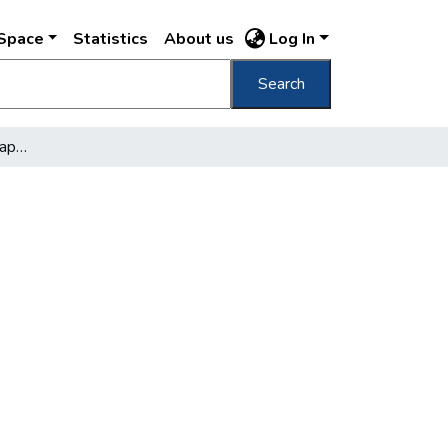
DSpace
Statistics
About us
Log In
Search
Újabb AFIT-szerviz Budapesten