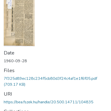
Date
1960-09-28
Files
7f325d89ec128c234f5cb80d3f24c4af1e1f6f05.pdf
(709.17 KB)
URI
https://bea.fszek.hu/handle/20.500.14711/104835