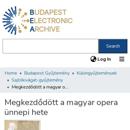
B
UDAPEST
E
LECTRONIC
A
RCHIVE
Search
(current
Log In
Home
Budapest Gyűjtemény
Különgyűjtemények
Communities & Collections
Sajtókivágat-gyűjtemény
All of DSpace
Megkezdődött a magyar opera ünnepi hete
Statistics
Megkezdődött a magyar opera
About us
ünnepi hete