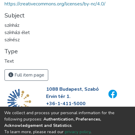
https://creativecommons.org/licenses/by-nc/4.0/
Subject
színház
színházi élet
színész
Type
Text
Full item page
1088 Budapest, Szabó
Ervin tér 1.
+36-1-411-5000
info@fszek.hu
We collect and process your personal information for the
https://fszek.hu
following purposes:
Authentication, Preferences,
Acknowledgement and Statistics
.
To learn more, please read our
privacy policy
.