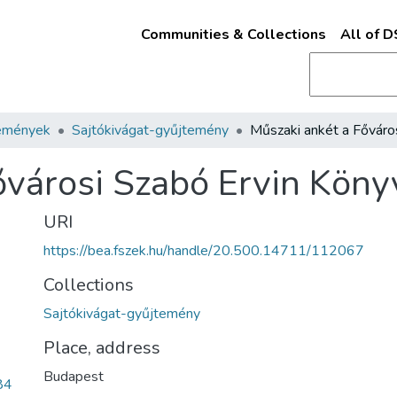
Communities & Collections
All of 
emények
Sajtókivágat-gyűjtemény
ővárosi Szabó Ervin Köny
URI
https://bea.fszek.hu/handle/20.500.14711/112067
Collections
Sajtókivágat-gyűjtemény
Place, address
Budapest
84