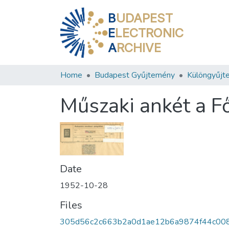
B
UDAPEST
E
LECTRONIC
A
RCHIVE
Home
Budapest Gyűjtemény
Különgyűjt
Műszaki ankét a F
Date
1952-10-28
Files
305d56c2c663b2a0d1ae12b6a9874f44c00