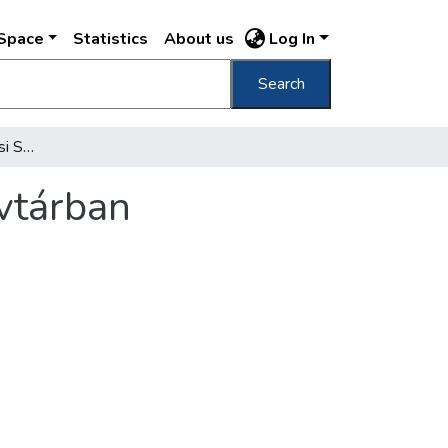
DSpace
Statistics
About us
Log In
Search
Műszaki ankét a Fővárosi Szabó Ervin Könyvtárban
vtárban