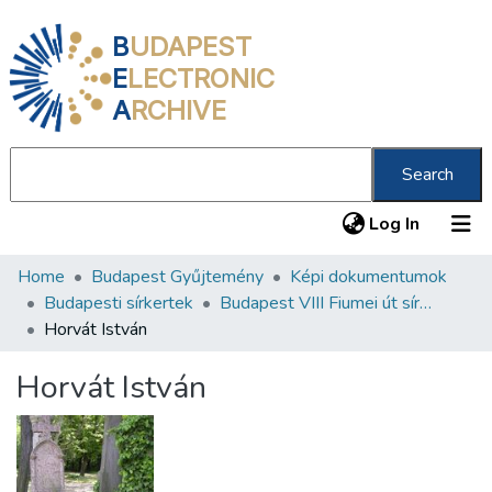
B
UDAPEST
E
LECTRONIC
A
RCHIVE
Search
(current
Log In
Home
Budapest Gyűjtemény
Képi dokumentumok
Communities & Collections
Budapesti sírkertek
Budapest VIII Fiumei út sírkert 2. rész
All of DSpace
Horvát István
Statistics
Horvát István
About us