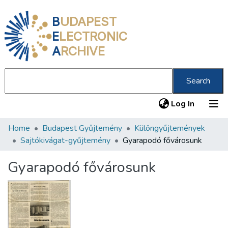
B
UDAPEST
E
LECTRONIC
A
RCHIVE
Search
(current
Log In
Home
Budapest Gyűjtemény
Különgyűjtemények
Communities & Collections
Sajtókivágat-gyűjtemény
Gyarapodó fővárosunk
All of DSpace
Gyarapodó fővárosunk
Statistics
About us