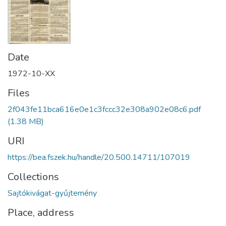
Date
1972-10-XX
Files
2f043fe11bca616e0e1c3fccc32e308a902e08c6.pdf
(1.38 MB)
URI
https://bea.fszek.hu/handle/20.500.14711/107019
Collections
Sajtókivágat-gyűjtemény
Place, address