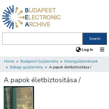
B
UDAPEST
E
LECTRONIC
A
RCHIVE
Search
(current
Log In
Home
Budapest Gyűjtemény
Különgyűjtemények
Communities & Collections
Ballagi-gyűjtemény
A papok életbiztositása /
All of DSpace
A papok életbiztositása /
Statistics
About us