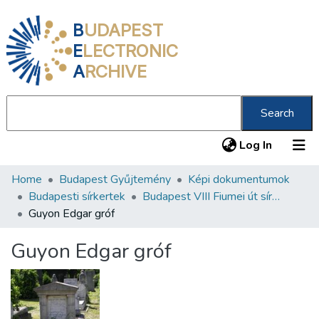
B
UDAPEST
E
LECTRONIC
A
RCHIVE
Search
(current
Log In
Home
Budapest Gyűjtemény
Képi dokumentumok
Communities & Collections
Budapesti sírkertek
Budapest VIII Fiumei út sírkert 2. rész
All of DSpace
Guyon Edgar gróf
Statistics
Guyon Edgar gróf
About us