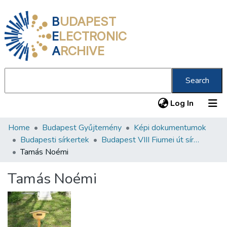
B
UDAPEST
E
LECTRONIC
A
RCHIVE
Search
(current
Log In
Home
Budapest Gyűjtemény
Képi dokumentumok
Communities & Collections
Budapesti sírkertek
Budapest VIII Fiumei út sírkert 2. rész
All of DSpace
Tamás Noémi
Statistics
Tamás Noémi
About us