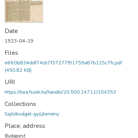
Date
1923-04-19
Files
e6fc0b834ddf74cb7f37277f91759a87b125c7fc.pdf
(450.82 KB)
URI
https://bea.fszek.hu/handle/20.500.14711/104353
Collections
Sajtókivágat-gyűjtemény
Place, address
Budapest