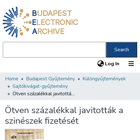
B
UDAPEST
E
LECTRONIC
A
RCHIVE
Search
(current
Log In
Home
Budapest Gyűjtemény
Különgyűjtemények
Communities & Collections
Sajtókivágat-gyűjtemény
All of DSpace
Ötven százalékkal javitották a szinészek fizetését
Statistics
Ötven százalékkal javitották a
About us
szinészek fizetését