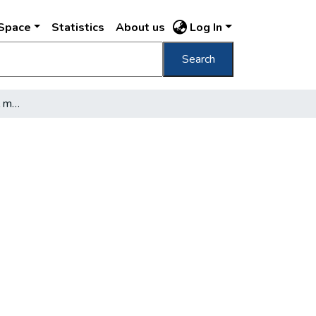
DSpace
Statistics
About us
Log In
Search
Az igazgató nem beszél magáról