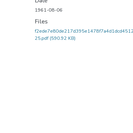
Date
1961-08-06
Files
f2ede7e80de217d395e1478f7a4d1dcd4512
25.pdf
(590.92 KB)