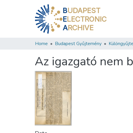
B
UDAPEST
E
LECTRONIC
A
RCHIVE
Home
Budapest Gyűjtemény
Különgyűjt
Az igazgató nem 