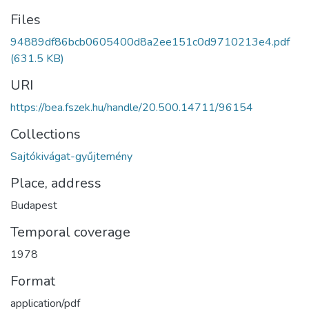
Files
94889df86bcb0605400d8a2ee151c0d9710213e4.pdf
(631.5 KB)
URI
https://bea.fszek.hu/handle/20.500.14711/96154
Collections
Sajtókivágat-gyűjtemény
Place, address
Budapest
Temporal coverage
1978
Format
application/pdf