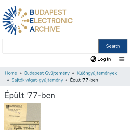
B
UDAPEST
E
LECTRONIC
A
RCHIVE
Search
(current
Log In
Home
Budapest Gyűjtemény
Különgyűjtemények
Communities & Collections
Sajtókivágat-gyűjtemény
Épült '77-ben
All of DSpace
Épült '77-ben
Statistics
About us