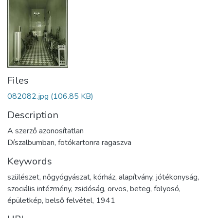
Files
082082.jpg
(106.85 KB)
Description
A szerző azonosítatlan
Díszalbumban, fotókartonra ragaszva
Keywords
szülészet
,
nőgyógyászat
,
kórház
,
alapítvány
,
jótékonyság
,
szociális intézmény
,
zsidóság
,
orvos
,
beteg
,
folyosó
,
épületkép
,
belső felvétel
,
1941