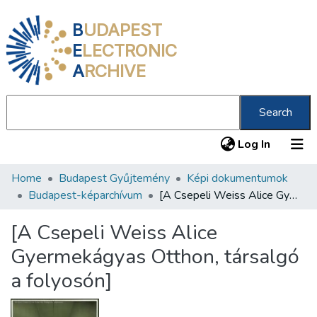
B
UDAPEST
E
LECTRONIC
A
RCHIVE
Search
(current
Log In
Home
Budapest Gyűjtemény
Képi dokumentumok
Communities & Collections
Budapest-képarchívum
[A Csepeli Weiss Alice Gyermekágyas Otthon, társalgó a folyosón]
All of DSpace
[A Csepeli Weiss Alice
Statistics
Gyermekágyas Otthon, társalgó
About us
a folyosón]