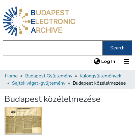
B
UDAPEST
E
LECTRONIC
A
RCHIVE
Search
(current
Log In
Home
Budapest Gyűjtemény
Különgyűjtemények
Communities & Collections
Sajtókivágat-gyűjtemény
Budapest közélelmezése
All of DSpace
Budapest közélelmezése
Statistics
About us