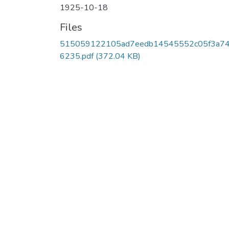
1925-10-18
Files
515059122105ad7eedb14545552c05f3a7
6235.pdf
(372.04 KB)