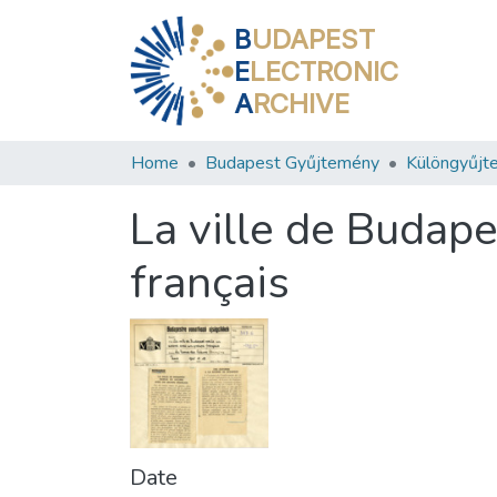
B
UDAPEST
E
LECTRONIC
A
RCHIVE
Home
Budapest Gyűjtemény
Különgyűjt
La ville de Budape
français
Date