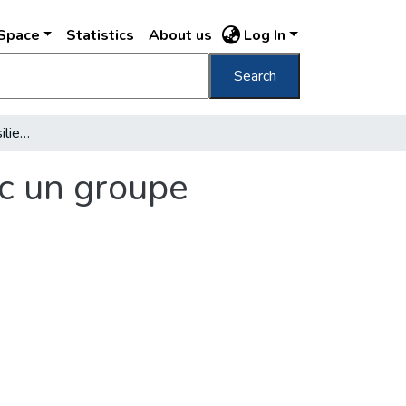
DSpace
Statistics
About us
Log In
Search
La ville de Budapest resilie un a accord avec un groupe français
ec un groupe