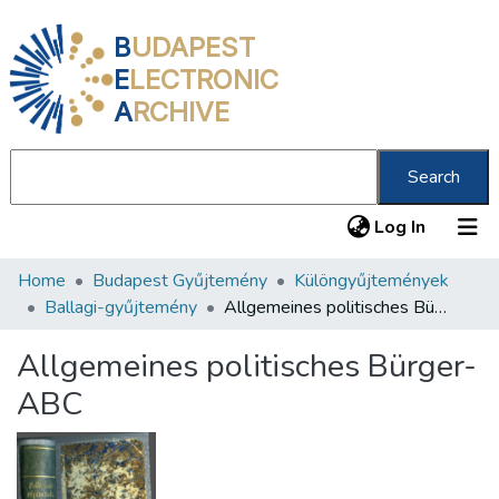
B
UDAPEST
E
LECTRONIC
A
RCHIVE
Search
(current
Log In
Home
Budapest Gyűjtemény
Különgyűjtemények
Communities & Collections
Ballagi-gyűjtemény
Allgemeines politisches Bürger-ABC
All of DSpace
Allgemeines politisches Bürger-
Statistics
ABC
About us