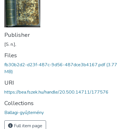
Publisher
[S. n.],
Files
fb30b2d2-d23f-487c-9d56-487dce3b4167.pdf
(3.77
MB)
URI
https://bea.fszek.hu/handle/20.500.14711/177576
Collections
Ballagi-gyűjtemény
Full item page