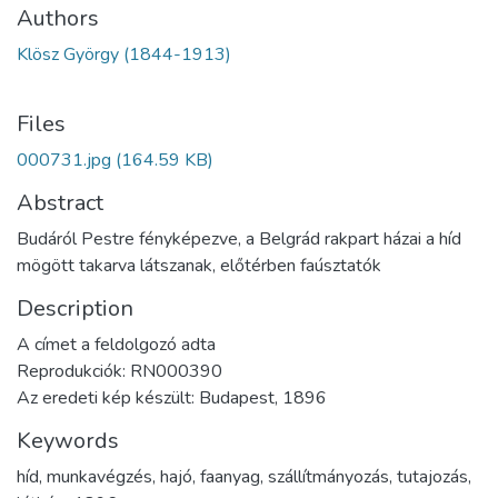
Authors
Klösz György (1844-1913)
Files
000731.jpg
(164.59 KB)
Abstract
Budáról Pestre fényképezve, a Belgrád rakpart házai a híd
mögött takarva látszanak, előtérben faúsztatók
Description
A címet a feldolgozó adta
Reprodukciók: RN000390
Az eredeti kép készült: Budapest, 1896
Keywords
híd
,
munkavégzés
,
hajó
,
faanyag
,
szállítmányozás
,
tutajozás
,