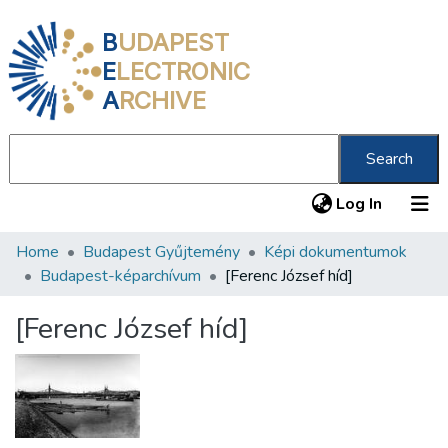
B
UDAPEST
E
LECTRONIC
A
RCHIVE
Search
(current
Log In
Home
Budapest Gyűjtemény
Képi dokumentumok
Communities & Collections
Budapest-képarchívum
[Ferenc József híd]
All of DSpace
[Ferenc József híd]
Statistics
About us