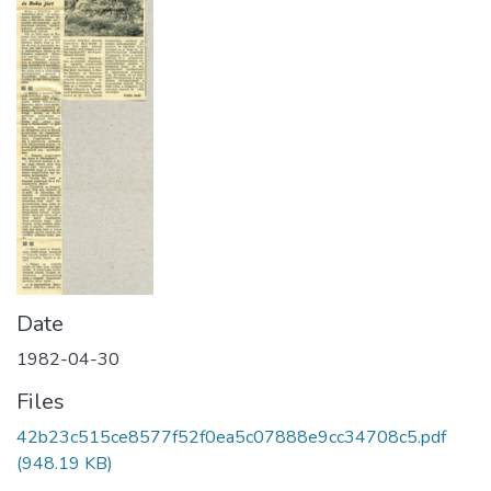
Date
1982-04-30
Files
42b23c515ce8577f52f0ea5c07888e9cc34708c5.pdf
(948.19 KB)