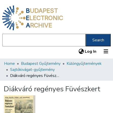
B
UDAPEST
E
LECTRONIC
A
RCHIVE
Search
(current
Log In
Home
Budapest Gyűjtemény
Különgyűjtemények
Communities & Collections
Sajtókivágat-gyűjtemény
All of DSpace
Diákváró regényes Füvészkert
Statistics
Diákváró regényes Füvészkert
About us