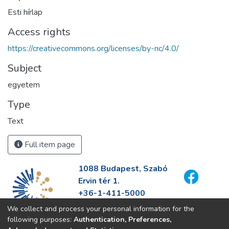
Esti hírlap
Access rights
https://creativecommons.org/licenses/by-nc/4.0/
Subject
egyetem
Type
Text
Full item page
1088 Budapest, Szabó
Ervin tér 1.
+36-1-411-5000
info@fszek.hu
We collect and process your personal information for the
https://fszek.hu
following purposes:
Authentication, Preferences,