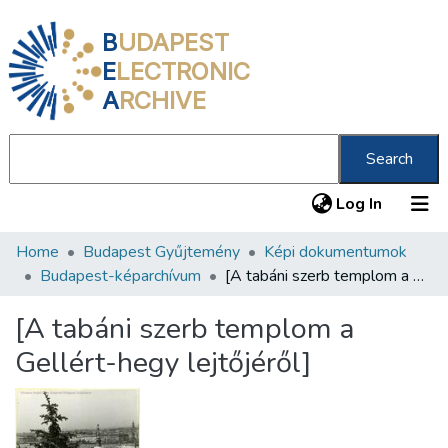
B
UDAPEST
E
LECTRONIC
A
RCHIVE
Search
(current
Log In
Home
Budapest Gyűjtemény
Képi dokumentumok
Communities & Collections
Budapest-képarchívum
[A tabáni szerb templom a Gellért-hegy lejtőjéről]
All of DSpace
[A tabáni szerb templom a
Statistics
Gellért-hegy lejtőjéről]
About us