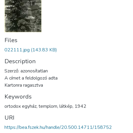
Files
022111.jpg
(143.83 KB)
Description
Szerző: azonosítatlan
A címet a feldolgozó adta
Kartonra ragasztva
Keywords
ortodox egyház
,
templom
,
látkép
,
1942
URI
https://bea.fszek.hu/handle/20.500.14711/158752