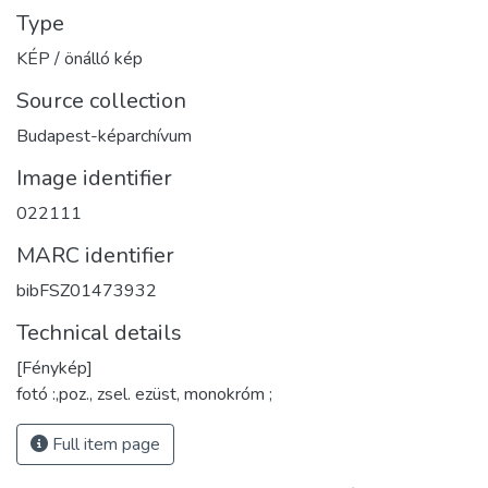
Type
KÉP / önálló kép
Source collection
Budapest-képarchívum
Image identifier
022111
MARC identifier
bibFSZ01473932
Technical details
[Fénykép]
fotó :,poz., zsel. ezüst, monokróm ;
Full item page