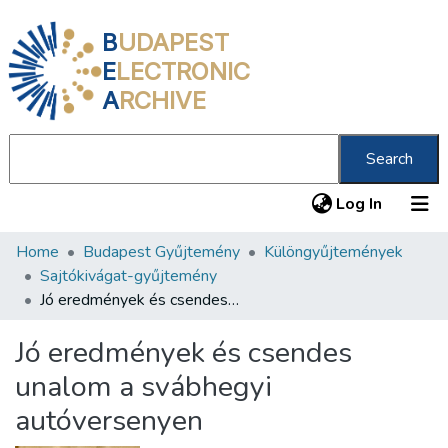
B
UDAPEST
E
LECTRONIC
A
RCHIVE
Search
(current
Log In
Home
Budapest Gyűjtemény
Különgyűjtemények
Communities & Collections
Sajtókivágat-gyűjtemény
All of DSpace
Jó eredmények és csendes unalom a svábhegyi autóversenyen
Statistics
Jó eredmények és csendes
About us
unalom a svábhegyi
autóversenyen