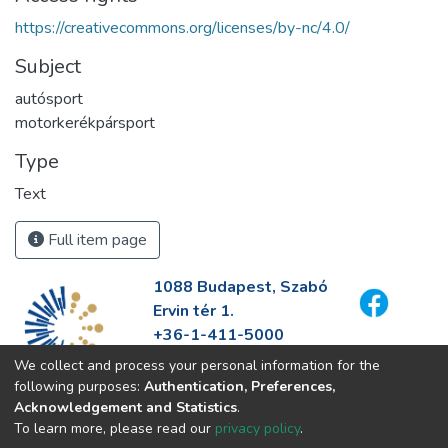
https://creativecommons.org/licenses/by-nc/4.0/
Subject
autósport
motorkerékpársport
Type
Text
Full item page
1088 Budapest, Szabó
Ervin tér 1.
+36-1-411-5000
info@fszek.hu
We collect and process your personal information for the
https://fszek.hu
following purposes:
Authentication, Preferences,
Acknowledgement and Statistics
.
To learn more, please read our
privacy policy
.