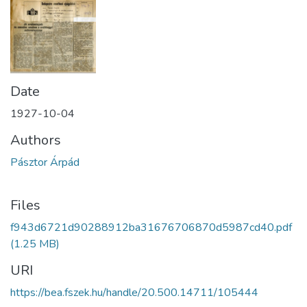
Date
1927-10-04
Authors
Pásztor Árpád
Files
f943d6721d90288912ba31676706870d5987cd40.pdf
(1.25 MB)
URI
https://bea.fszek.hu/handle/20.500.14711/105444