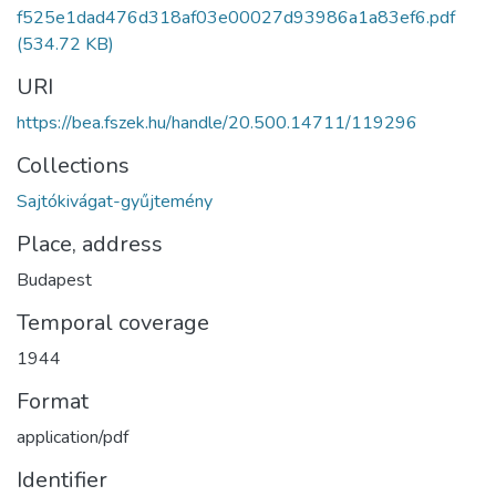
f525e1dad476d318af03e00027d93986a1a83ef6.pdf
(534.72 KB)
URI
https://bea.fszek.hu/handle/20.500.14711/119296
Collections
Sajtókivágat-gyűjtemény
Place, address
Budapest
Temporal coverage
1944
Format
application/pdf
Identifier