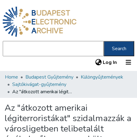
B
UDAPEST
E
LECTRONIC
A
RCHIVE
Search
(current
Log In
Home
Budapest Gyűjtemény
Különgyűjtemények
Communities & Collections
Sajtókivágat-gyűjtemény
All of DSpace
Az "átkozott amerikai légiterroristákat" szidalmazzák a városligetben telibetalált óvóhelyről megmenekült amerikai és angol állampolgárok
Statistics
Az "átkozott amerikai
About us
légiterroristákat" szidalmazzák a
városligetben telibetalált