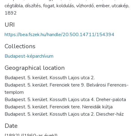
cégtábla
,
díszítés
,
fogat
,
koldulás
,
vízhordó
,
ember
,
utcakép
,
1892
URI
https://bea.fszek.hu/handle/20.500.14711/154394
Collections
Budapest-képarchívum
Geographical location
Budapest. 5. kerület. Kossuth Lajos utca 2.
Budapest. 5. kerület. Ferenciek tere 9. Belvárosi Ferences-
templom
Budapest. 5. kerület. Kossuth Lajos utca 4. Dreher-palota
Budapest. 5. kerület. Ferenciek tere. Nereidák kútja
Budapest. 5. kerület. Kossuth Lajos utca 2. Diescher-ház
Date
[1892] ([1960-as évek])