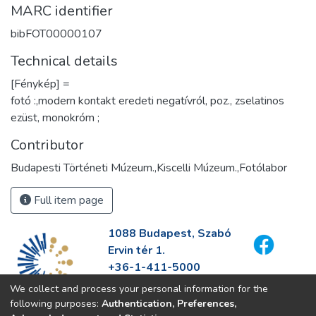
MARC identifier
bibFOT00000107
Technical details
[Fénykép] =
fotó :,modern kontakt eredeti negatívról, poz., zselatinos
ezüst, monokróm ;
Contributor
Budapesti Történeti Múzeum.,Kiscelli Múzeum.,Fotólabor
Full item page
1088 Budapest, Szabó
Ervin tér 1.
+36-1-411-5000
info@fszek.hu
We collect and process your personal information for the
https://fszek.hu
following purposes:
Authentication, Preferences,