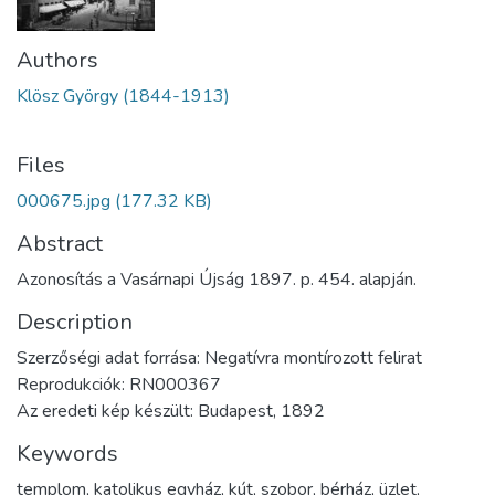
Authors
Klösz György (1844-1913)
Files
000675.jpg
(177.32 KB)
Abstract
Azonosítás a Vasárnapi Újság 1897. p. 454. alapján.
Description
Szerzőségi adat forrása: Negatívra montírozott felirat
Reprodukciók: RN000367
Az eredeti kép készült: Budapest, 1892
Keywords
templom
,
katolikus egyház
,
kút
,
szobor
,
bérház
,
üzlet
,