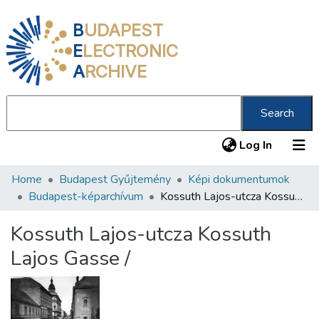
B
UDAPEST
E
LECTRONIC
A
RCHIVE
Search
(current
Log In
Home
Budapest Gyűjtemény
Képi dokumentumok
Communities & Collections
Budapest-képarchívum
Kossuth Lajos-utcza Kossuth Lajos Gasse /
All of DSpace
Kossuth Lajos-utcza Kossuth
Statistics
Lajos Gasse /
About us