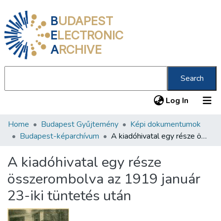
B
UDAPEST
E
LECTRONIC
A
RCHIVE
Search
(current
Log In
Home
Budapest Gyűjtemény
Képi dokumentumok
Communities & Collections
Budapest-képarchívum
A kiadóhivatal egy része összerombolva az 1919 január 23-iki tüntetés után
All of DSpace
A kiadóhivatal egy része
Statistics
összerombolva az 1919 január
About us
23-iki tüntetés után