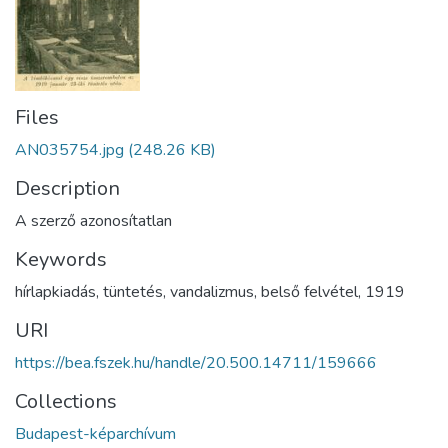
Files
AN035754.jpg
(248.26 KB)
Description
A szerző azonosítatlan
Keywords
hírlapkiadás
,
tüntetés
,
vandalizmus
,
belső felvétel
,
1919
URI
https://bea.fszek.hu/handle/20.500.14711/159666
Collections
Budapest-képarchívum