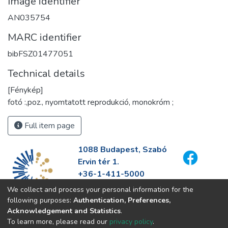
Image identifier
AN035754
MARC identifier
bibFSZ01477051
Technical details
[Fénykép]
fotó :,poz., nyomtatott reprodukció, monokróm ;
Full item page
1088 Budapest, Szabó
Ervin tér 1.
+36-1-411-5000
info@fszek.hu
We collect and process your personal information for the
https://fszek.hu
following purposes:
Authentication, Preferences,
Acknowledgement and Statistics
.
To learn more, please read our
privacy policy
.