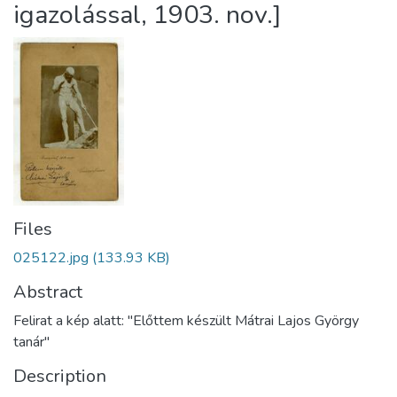
igazolással, 1903. nov.]
Files
025122.jpg
(133.93 KB)
Abstract
Felirat a kép alatt: "Előttem készült Mátrai Lajos György
tanár"
Description