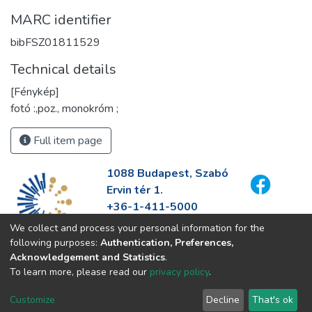
MARC identifier
bibFSZ01811529
Technical details
[Fénykép]
fotó :,poz., monokróm ;
Full item page
1088 Budapest, Szabó
Ervin tér 1.
+36-1-411-5000
info@fszek.hu
We collect and process your personal information for the
https://fszek.hu
following purposes:
Authentication, Preferences,
Acknowledgement and Statistics
.
To learn more, please read our
privacy policy
.
Customize
Decline
That's ok