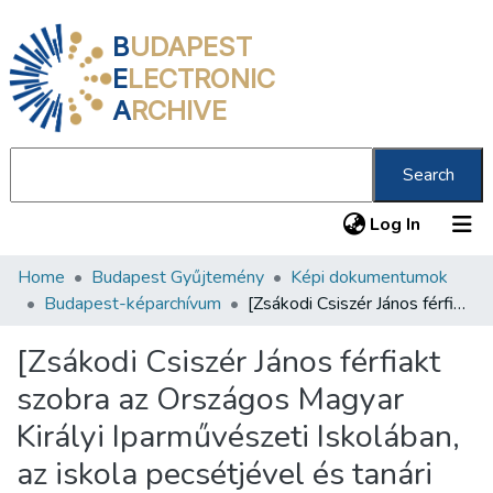
B
UDAPEST
E
LECTRONIC
A
RCHIVE
Search
(current
Log In
Home
Budapest Gyűjtemény
Képi dokumentumok
Communities & Collections
Budapest-képarchívum
[Zsákodi Csiszér János férfiakt szobra az Országos Magyar Királyi Iparművészeti Iskolában, az iskola pecsétjével és tanári igazolással, 1903. nov.]
All of DSpace
[Zsákodi Csiszér János férfiakt
Statistics
szobra az Országos Magyar
About us
Királyi Iparművészeti Iskolában,
az iskola pecsétjével és tanári