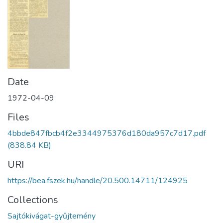
Date
1972-04-09
Files
4bbde847fbcb4f2e3344975376d180da957c7d17.pdf
(838.84 KB)
URI
https://bea.fszek.hu/handle/20.500.14711/124925
Collections
Sajtókivágat-gyűjtemény