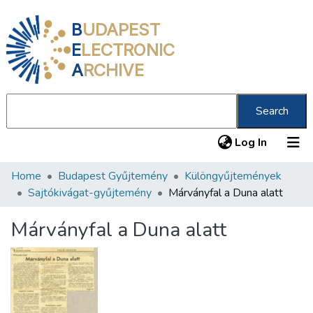
B
UDAPEST
E
LECTRONIC
A
RCHIVE
Search
(current
Log In
Home
Budapest Gyűjtemény
Különgyűjtemények
Communities & Collections
Sajtókivágat-gyűjtemény
Márványfal a Duna alatt
All of DSpace
Márványfal a Duna alatt
Statistics
About us