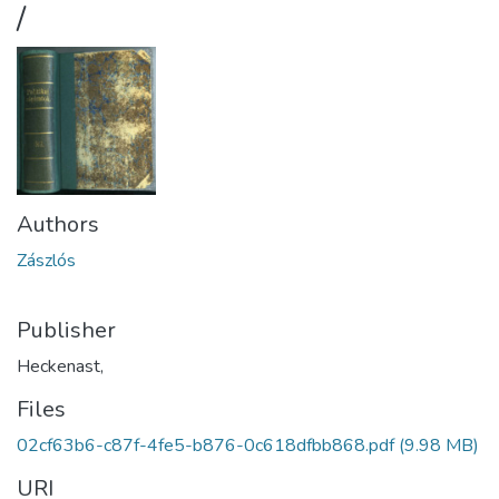
/
Authors
Zászlós
Publisher
Heckenast,
Files
02cf63b6-c87f-4fe5-b876-0c618dfbb868.pdf
(9.98 MB)
URI