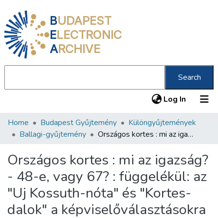
B
UDAPEST
E
LECTRONIC
A
RCHIVE
Search
(current
Log In
Home
Budapest Gyűjtemény
Különgyűjtemények
Communities & Collections
Ballagi-gyűjtemény
Országos kortes : mi az igazság? - 48-e, vagy 67? : függelékül: az "Uj Kossuth-nóta" és "Kortes-dalok" a képviselőválasztásokra /
All of DSpace
Országos kortes : mi az igazság?
Statistics
- 48-e, vagy 67? : függelékül: az
About us
"Uj Kossuth-nóta" és "Kortes-
dalok" a képviselőválasztásokra