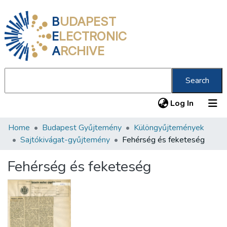
B
UDAPEST
E
LECTRONIC
A
RCHIVE
Search
(current
Log In
Home
Budapest Gyűjtemény
Különgyűjtemények
Communities & Collections
Sajtókivágat-gyűjtemény
Fehérség és feketeség
All of DSpace
Fehérség és feketeség
Statistics
About us