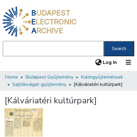
B
UDAPEST
E
LECTRONIC
A
RCHIVE
Search
(current
Log In
Home
Budapest Gyűjtemény
Különgyűjtemények
Communities & Collections
Sajtókivágat-gyűjtemény
[Kálváriatéri kultúrpark]
All of DSpace
[Kálváriatéri kultúrpark]
Statistics
About us