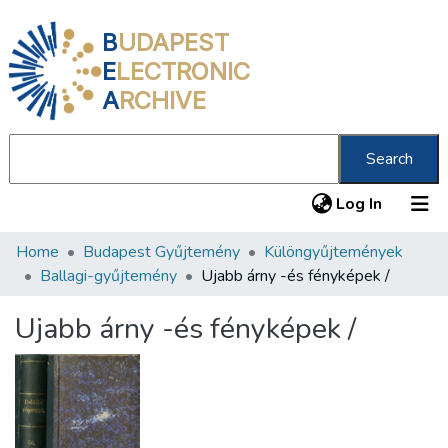
B
UDAPEST
E
LECTRONIC
A
RCHIVE
Search
(current
Log In
Home
Budapest Gyűjtemény
Különgyűjtemények
Communities & Collections
Ballagi-gyűjtemény
Ujabb árny -és fényképek /
All of DSpace
Ujabb árny -és fényképek /
Statistics
About us