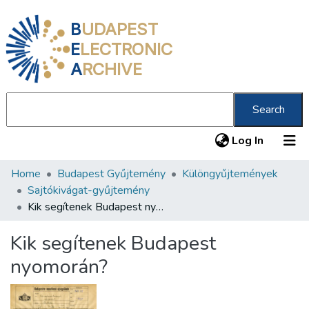
B
UDAPEST
E
LECTRONIC
A
RCHIVE
Search
(current
Log In
Home
Budapest Gyűjtemény
Különgyűjtemények
Communities & Collections
Sajtókivágat-gyűjtemény
All of DSpace
Kik segítenek Budapest nyomorán?
Statistics
Kik segítenek Budapest
About us
nyomorán?