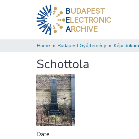
B
UDAPEST
E
LECTRONIC
A
RCHIVE
Home
Budapest Gyűjtemény
Képi doku
Schottola
Date