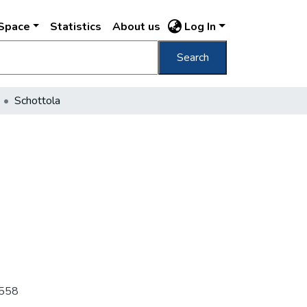
DSpace
Statistics
About us
Log In
Search
Schottola
 j558