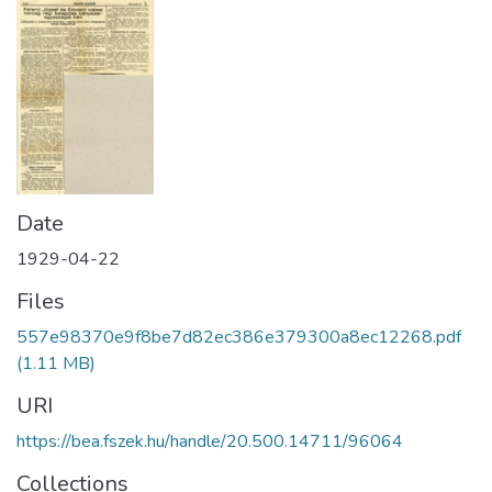
Date
1929-04-22
Files
557e98370e9f8be7d82ec386e379300a8ec12268.pdf
(1.11 MB)
URI
https://bea.fszek.hu/handle/20.500.14711/96064
Collections