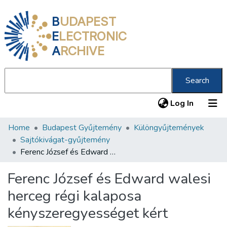
B
UDAPEST
E
LECTRONIC
A
RCHIVE
Search
(current
Log In
Home
Budapest Gyűjtemény
Különgyűjtemények
Communities & Collections
Sajtókivágat-gyűjtemény
All of DSpace
Ferenc József és Edward walesi herceg régi kalaposa kényszeregyességet kért
Statistics
Ferenc József és Edward walesi
About us
herceg régi kalaposa
kényszeregyességet kért