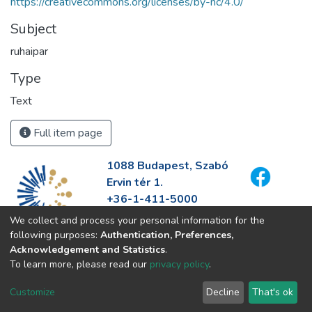
https://creativecommons.org/licenses/by-nc/4.0/
Subject
ruhaipar
Type
Text
Full item page
1088 Budapest, Szabó
Ervin tér 1.
+36-1-411-5000
info@fszek.hu
We collect and process your personal information for the
https://fszek.hu
following purposes:
Authentication, Preferences,
Acknowledgement and Statistics
.
To learn more, please read our
privacy policy
.
Customize
Decline
That's ok