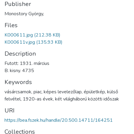
Publisher
Monostory György,
Files
K000611.jpg
(212.38 KB)
K000611v.jpg
(135.93 KB)
Description
Futott: 1931. március
B. kisny. 4735
Keywords
vásárcsarnok
,
piac
,
képes levelezőlap
,
épületkép
,
külső
felvétel
,
1920-as évek
,
két világháború közötti időszak
URI
https://bea.fszek.hu/handle/20.500.14711/164251
Collections