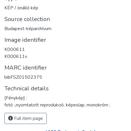
KÉP / önálló kép
Source collection
Budapest-képarchívum
Image identifier
K000611
K000611v
MARC identifier
bibFSZ01502375
Technical details
[Fénykép] :
fotó :,nyomtatott reprodukció, képeslap, monokróm ;
Full item page