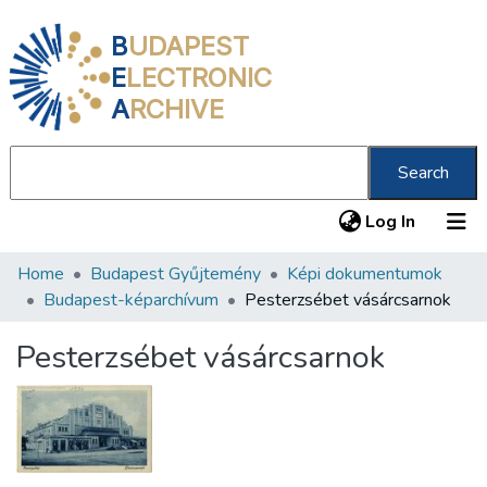
B
UDAPEST
E
LECTRONIC
A
RCHIVE
Search
(current
Log In
Home
Budapest Gyűjtemény
Képi dokumentumok
Communities & Collections
Budapest-képarchívum
Pesterzsébet vásárcsarnok
All of DSpace
Pesterzsébet vásárcsarnok
Statistics
About us