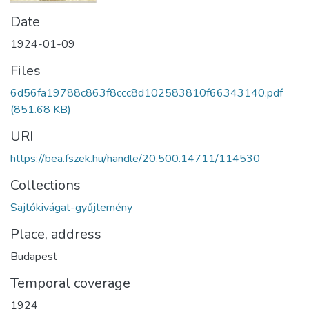
Date
1924-01-09
Files
6d56fa19788c863f8ccc8d102583810f66343140.pdf
(851.68 KB)
URI
https://bea.fszek.hu/handle/20.500.14711/114530
Collections
Sajtókivágat-gyűjtemény
Place, address
Budapest
Temporal coverage
1924