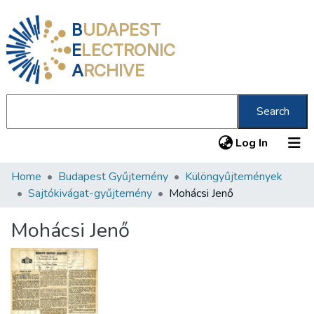
B
UDAPEST
E
LECTRONIC
A
RCHIVE
Search
(current
Log In
Home
Budapest Gyűjtemény
Különgyűjtemények
Communities & Collections
Sajtókivágat-gyűjtemény
Mohácsi Jenő
All of DSpace
Mohácsi Jenő
Statistics
About us