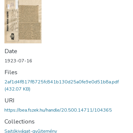
Date
1923-07-16
Files
2af1d4f817f8725fc841b130d25a0fe9e0d51b8a.pdf
(432.07 KB)
URI
https://bea.fszek.hu/handle/20.500.14711/104365
Collections
Sajtókivágat-gyűjtemény