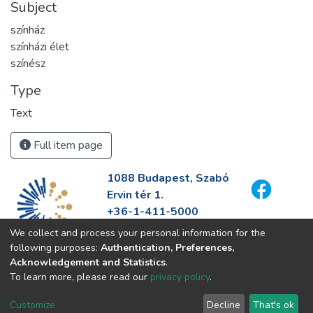
Subject
színház
színházi élet
színész
Type
Text
Full item page
1088 Budapest, Szabó
Ervin tér 1.
+36-1-411-5000
info@fszek.hu
We collect and process your personal information for the
https://fszek.hu
following purposes:
Authentication, Preferences,
Acknowledgement and Statistics
.
To learn more, please read our
privacy policy
.
Customize
Decline
That's ok