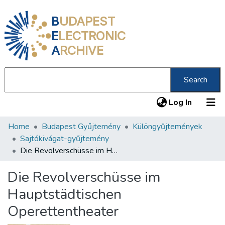
B
UDAPEST
E
LECTRONIC
A
RCHIVE
Search
(current
Log In
Home
Budapest Gyűjtemény
Különgyűjtemények
Communities & Collections
Sajtókivágat-gyűjtemény
All of DSpace
Die Revolverschüsse im Hauptstädtischen Operettentheater
Statistics
Die Revolverschüsse im
About us
Hauptstädtischen
Operettentheater