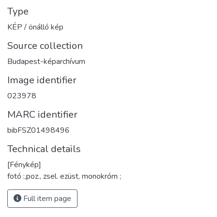
Type
KÉP / önálló kép
Source collection
Budapest-képarchívum
Image identifier
023978
MARC identifier
bibFSZ01498496
Technical details
[Fénykép]
fotó :,poz., zsel. ezüst, monokróm ;
Full item page