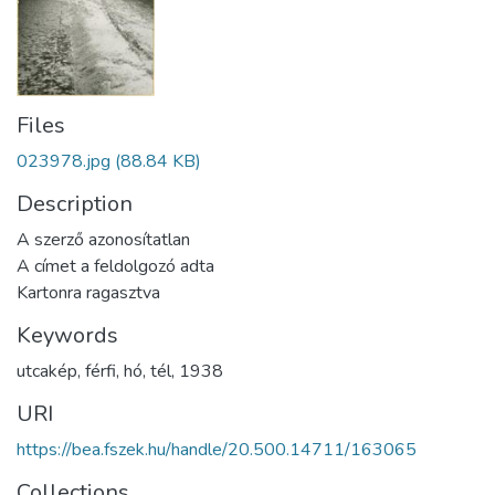
Files
023978.jpg
(88.84 KB)
Description
A szerző azonosítatlan
A címet a feldolgozó adta
Kartonra ragasztva
Keywords
utcakép
,
férfi
,
hó
,
tél
,
1938
URI
https://bea.fszek.hu/handle/20.500.14711/163065
Collections