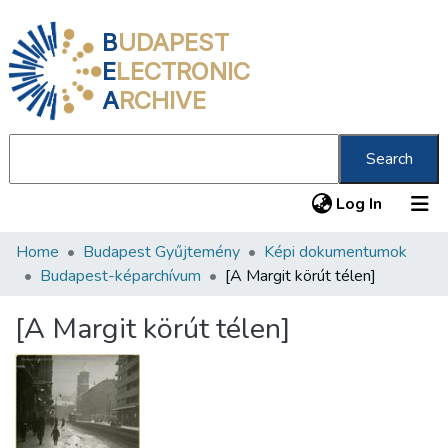
B
UDAPEST
E
LECTRONIC
A
RCHIVE
Search
(current
Log In
Home
Budapest Gyűjtemény
Képi dokumentumok
Communities & Collections
Budapest-képarchívum
[A Margit körút télen]
All of DSpace
[A Margit körút télen]
Statistics
About us