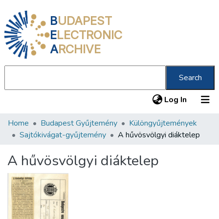
B
UDAPEST
E
LECTRONIC
A
RCHIVE
Search
(current
Log In
Home
Budapest Gyűjtemény
Különgyűjtemények
Communities & Collections
Sajtókivágat-gyűjtemény
A hűvösvölgyi diáktelep
All of DSpace
A hűvösvölgyi diáktelep
Statistics
About us