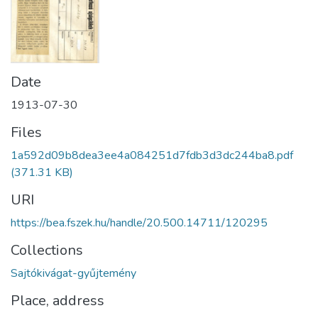
Date
1913-07-30
Files
1a592d09b8dea3ee4a084251d7fdb3d3dc244ba8.pdf
(371.31 KB)
URI
https://bea.fszek.hu/handle/20.500.14711/120295
Collections
Sajtókivágat-gyűjtemény
Place, address