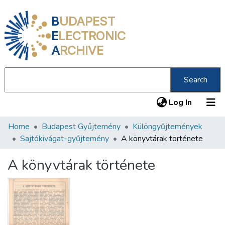
B
UDAPEST
E
LECTRONIC
A
RCHIVE
Search
(current
Log In
Home
Budapest Gyűjtemény
Különgyűjtemények
Communities & Collections
Sajtókivágat-gyűjtemény
A könyvtárak története
All of DSpace
A könyvtárak története
Statistics
About us