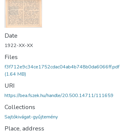
Date
1922-XX-XX
Files
f3f712e9c34ce1752cdac04ab4b748b0da6066ff.pdf
(1.64 MB)
URI
https://bea.fszek.hu/handle/20.500.14711/111659
Collections
Sajtókivágat-gyűjtemény
Place, address