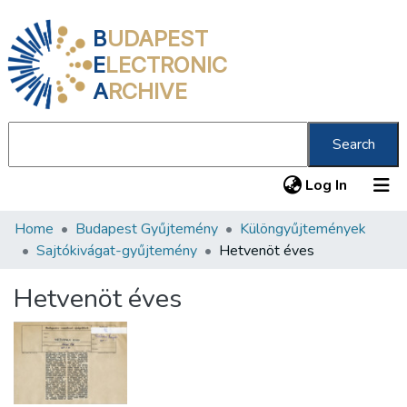
B
UDAPEST
E
LECTRONIC
A
RCHIVE
Search
(current
Log In
Home
Budapest Gyűjtemény
Különgyűjtemények
Communities & Collections
Sajtókivágat-gyűjtemény
Hetvenöt éves
All of DSpace
Hetvenöt éves
Statistics
About us