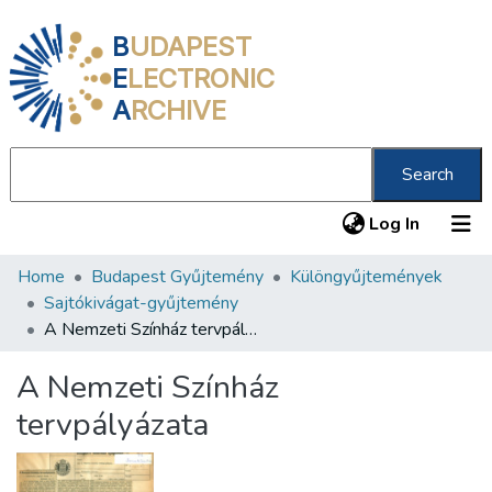
B
UDAPEST
E
LECTRONIC
A
RCHIVE
Search
(current
Log In
Home
Budapest Gyűjtemény
Különgyűjtemények
Communities & Collections
Sajtókivágat-gyűjtemény
All of DSpace
A Nemzeti Színház tervpályázata
Statistics
A Nemzeti Színház
About us
tervpályázata