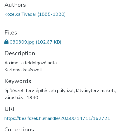
Authors
Kozelka Tivadar (1885-1980)
Files
030309.jpg
(102.67 KB)
Description
A címet a feldolgozó adta
Kartonra kasírozott
Keywords
építészeti terv
,
építészeti pályázat
,
látványterv
,
makett
,
városháza
,
1940
URI
https://bea.fszek.hu/handle/20.500.14711/162721
Collections