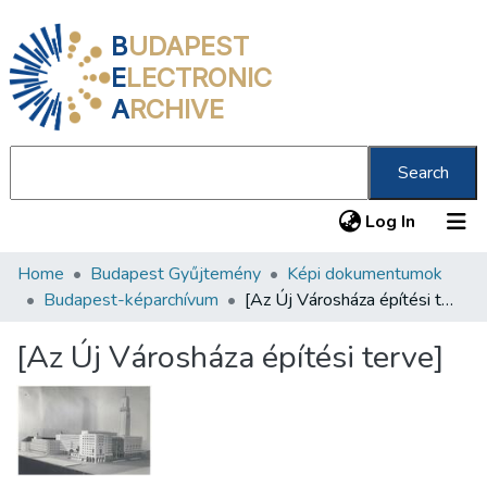
B
UDAPEST
E
LECTRONIC
A
RCHIVE
Search
(current
Log In
Home
Budapest Gyűjtemény
Képi dokumentumok
Communities & Collections
Budapest-képarchívum
[Az Új Városháza építési terve]
All of DSpace
[Az Új Városháza építési terve]
Statistics
About us