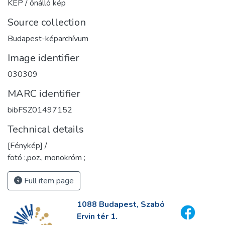
KÉP / önálló kép
Source collection
Budapest-képarchívum
Image identifier
030309
MARC identifier
bibFSZ01497152
Technical details
[Fénykép] /
fotó :,poz., monokróm ;
Full item page
1088 Budapest, Szabó
Ervin tér 1.