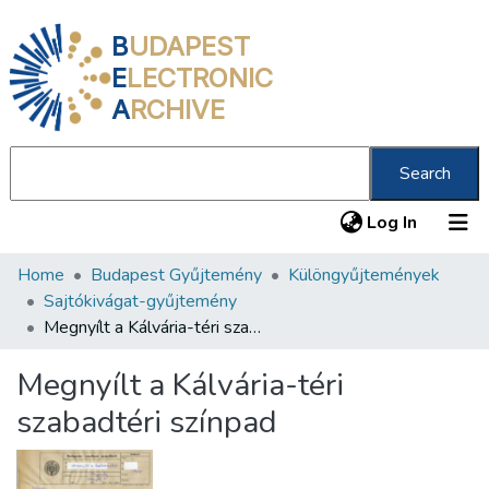
B
UDAPEST
E
LECTRONIC
A
RCHIVE
Search
(current
Log In
Home
Budapest Gyűjtemény
Különgyűjtemények
Communities & Collections
Sajtókivágat-gyűjtemény
All of DSpace
Megnyílt a Kálvária-téri szabadtéri színpad
Statistics
Megnyílt a Kálvária-téri
About us
szabadtéri színpad